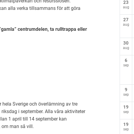
 klimatpåverkan och resursslöseri.
23
aug
n alla verka tillsammans för att göra
27
aug
”gamla” centrumdelen, ta rulltrappa eller
30
aug
6
sep
9
sep
ver hela Sverige och överlämning av tre
19
riksdag i september. Alla våra aktiviteter
sep
n 1 april till 14 september kan
19
 om man så vill.
sep