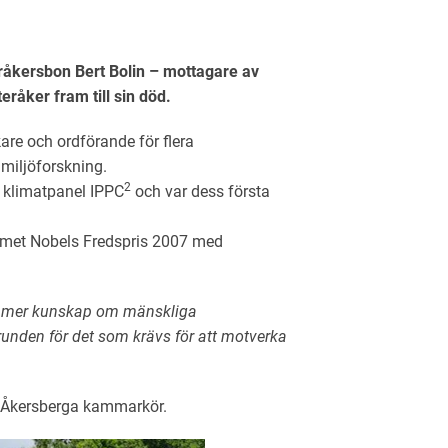
teråkersbon Bert Bolin – mottagare av
råker fram till sin död.
are och ordförande för flera
 miljöforskning.
2
 klimatpanel IPPC
och var dess första
amet Nobels Fredspris 2007 med
da mer kunskap om mänskliga
grunden för det som krävs för att motverka
i Åkersberga kammarkör.