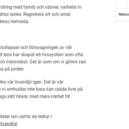
ndring med familj och vänner, varhelst ni
as tanke. Registrera ort och antal
Naturs
deras hemsida.
m kollapsar och försvagningen av vår
att leva har skapat ett livssystem som ofta
och människor. Det är som om vi glömt vad
na på jorden.
rka vår livsmiljö igen. Det är vår
 vi omhuldar inte bara kan rädda livet på
ga sätt rikare, med mera närhet till
ster om varför de deltar i
atvandrar