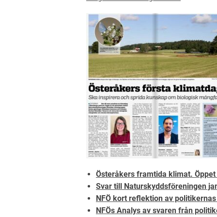
Österåkers framtida klimat. Öppet b
Svar till Naturskyddsföreningen ja
NFÖ kort reflekt
ion av politikerna
NFÖs Analys av svaren från polit