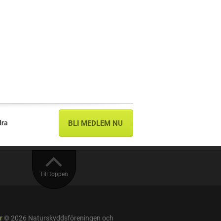
dra
BLI MEDLEM NU
Till toppen
r
© 2026 Naturskyddsföreningen och