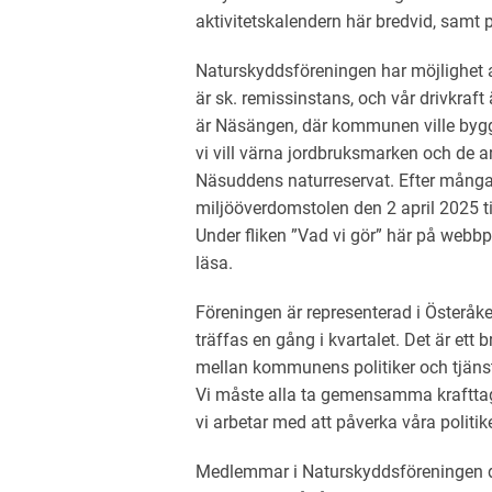
aktivitetskalendern här bredvid, samt
Naturskyddsföreningen har möjlighet 
är sk. remissinstans, och vår drivkraft
är Näsängen, där kommunen ville bygg
vi vill värna jordbruksmarken och de a
Näsuddens naturreservat. Efter mång
miljööverdomstolen den 2 april 2025 ti
Under fliken ”Vad vi gör” här på webb
läsa.
Föreningen är representerad i Österå
träffas en gång i kvartalet. Det är ett
mellan kommunens politiker och tjänst
Vi måste alla ta gemensamma krafttag 
vi arbetar med att påverka våra politike
Medlemmar i Naturskyddsföreningen dri