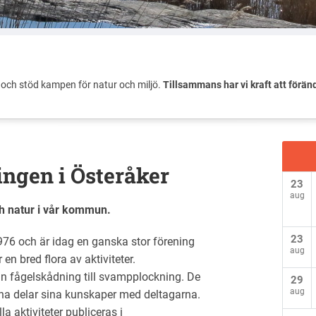
och stöd kampen för natur och miljö.
Tillsammans har vi kraft att förän
ngen i Österåker
23
aug
och natur i vår kommun.
23
1976 och är idag en ganska stor förening
aug
 bred flora av aktiviteter.
 från fågelskådning till svampplockning. De
29
aug
rna delar sina kunskaper med deltagarna.
la aktiviteter publiceras i