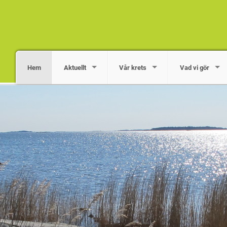
Hem
Aktuellt
Vår krets
Vad vi gör