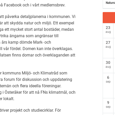
Naturs
 på Facebook och i vårt medlemsbrev.
att påverka detaljplanerna i kommunen. Vi
 är att skydda natur och miljö. Ett exempel
23
a ett mycket stort antal bostäder, medan
aug
rtrika ängarna som angränsar till
a års kamp dömde Mark- och
27
aug
ll vår fördel. Domen kan inte överklagas.
platsen finns domar och överklaganden att
30
aug
ker kommuns Miljö- och Klimatråd som
6
 bra forum för diskussion och uppdatering
sep
emän och flera ideella föreningar.
i Österåker för att nå FNs klimatmål, och
r lokalt.
9
sep
ver projekt och studiecirklar. För