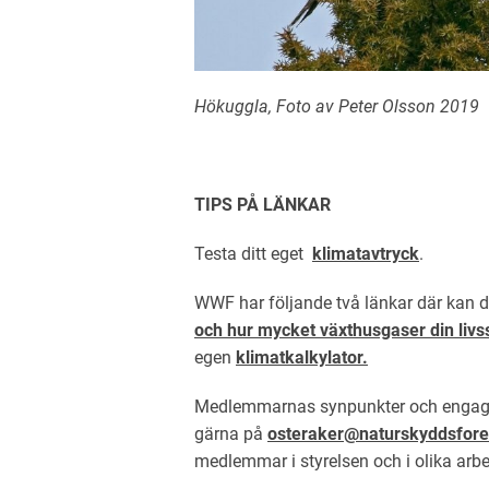
Hökuggla, Foto av Peter Olsson 2019
TIPS PÅ LÄNKAR
Testa ditt eget
klimatavtryck
.
WWF har följande två länkar där kan 
och hur mycket växthusgaser din livss
egen
klimatkalkylator.
Medlemmarnas synpunkter och engage
gärna på
osteraker@naturskyddsfore
medlemmar i styrelsen och i olika arbe