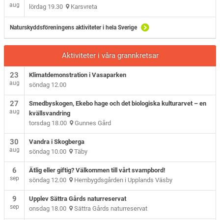
aug
lördag 19.30
Karsvreta
Naturskyddsföreningens aktiviteter i hela Sverige
Aktiviteter i våra grannkretsar
23
Klimatdemonstration i Vasaparken
aug
söndag 12.00
27
Smedbyskogen, Ekebo hage och det biologiska kulturarvet – en
aug
kvällsvandring
torsdag 18.00
Gunnes Gård
30
Vandra i Skogberga
aug
söndag 10.00
Täby
6
Ätlig eller giftig? Välkommen till vårt svampbord!
sep
söndag 12.00
Hembygdsgården i Upplands Väsby
9
Upplev Sättra Gårds naturreservat
sep
onsdag 18.00
Sättra Gårds naturreservat