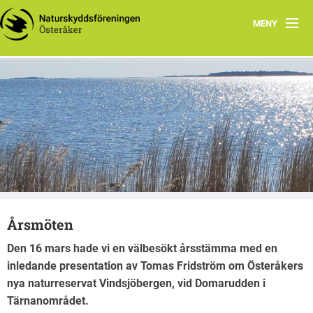
MENY
Hem
Aktuellt
Vår krets
Vad vi gör
Utflyktsmål i naturen
Årsmöten
Lästips
Den 16 mars hade vi en välbesökt årsstämma med en
inledande presentation av Tomas Fridström om Österåkers
nya naturreservat Vindsjöbergen, vid Domarudden i
Tärnanområdet.