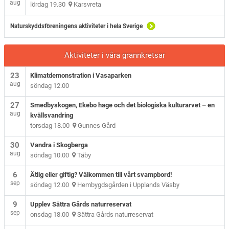
aug
lördag 19.30
Karsvreta
Naturskyddsföreningens aktiviteter i hela Sverige
Aktiviteter i våra grannkretsar
23
Klimatdemonstration i Vasaparken
aug
söndag 12.00
27
Smedbyskogen, Ekebo hage och det biologiska kulturarvet – en
aug
kvällsvandring
torsdag 18.00
Gunnes Gård
30
Vandra i Skogberga
aug
söndag 10.00
Täby
6
Ätlig eller giftig? Välkommen till vårt svampbord!
sep
söndag 12.00
Hembygdsgården i Upplands Väsby
9
Upplev Sättra Gårds naturreservat
sep
onsdag 18.00
Sättra Gårds naturreservat