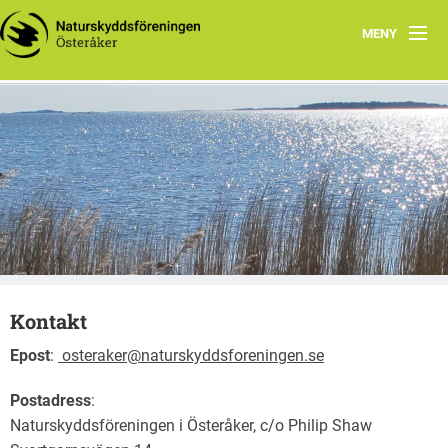
MENY
Hem
Aktuellt
Vår krets
Vad vi gör
Utflyktsmål i naturen
Kontakt
Lästips
Epost
:
osteraker@naturskyddsforeningen.se
Postadress
:
Naturskyddsföreningen i Österåker, c/o Philip Shaw