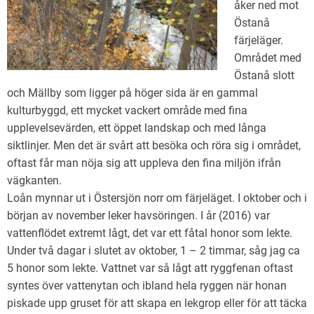
åker ned mot
Östanå
färjeläger.
Området med
Östanå slott
och Mällby som ligger på höger sida är en gammal
kulturbyggd, ett mycket vackert område med fina
upplevelsevärden, ett öppet landskap och med långa
siktlinjer. Men det är svårt att besöka och röra sig i området,
oftast får man nöja sig att uppleva den fina miljön ifrån
vägkanten.
Loån mynnar ut i Östersjön norr om färjeläget. I oktober och i
början av november leker havsöringen. I år (2016) var
vattenflödet extremt lågt, det var ett fåtal honor som lekte.
Under två dagar i slutet av oktober, 1 – 2 timmar, såg jag ca
5 honor som lekte. Vattnet var så lågt att ryggfenan oftast
syntes över vattenytan och ibland hela ryggen när honan
piskade upp gruset för att skapa en lekgrop eller för att täcka