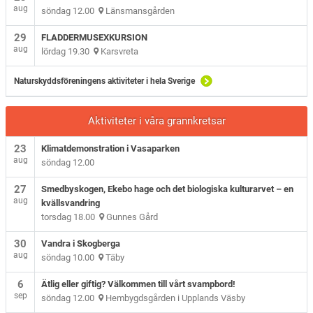
aug
söndag 12.00
Länsmansgården
29
FLADDERMUSEXKURSION
aug
lördag 19.30
Karsvreta
Naturskyddsföreningens aktiviteter i hela Sverige
Aktiviteter i våra grannkretsar
23
Klimatdemonstration i Vasaparken
aug
söndag 12.00
27
Smedbyskogen, Ekebo hage och det biologiska kulturarvet – en
aug
kvällsvandring
torsdag 18.00
Gunnes Gård
30
Vandra i Skogberga
aug
söndag 10.00
Täby
6
Ätlig eller giftig? Välkommen till vårt svampbord!
sep
söndag 12.00
Hembygdsgården i Upplands Väsby