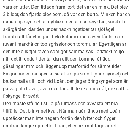
vara en utter. Den tittade fram kort, det var en mink. Det blev
3 bilder, den fjärde blev bom, då var den borta. Minken har en
näpen uppsyn och är nyfiken men är illa beryktad, särskilt i
skärgården, där den under häckningstider tar sjöfågel,
framföralt fågelungar i hela kolonier men även fåglar som
ruvar i markhålor, tobisgrisslor och tordmular. Egentligen är
den inte olik fjällräven som gör samma sak i arktiskt miljö,
när det är goda tider tar den allt den kommer åt ägg,
gässlingar mm och lägger upp matförråd för sämre tider.
En grå häger har specialiserat sig på smolt (öringsyngel) och
brukar hålla till i och vid Loån, den jagar öringsyngel som är
på väg ut i havet, även den tar allt den kommer åt, men att ta
fiskyngel är svårt.
Den måste stå helt stilla på lurpass och avvakta ett bra
tillfälle. Det blir yngel kvar. När man går längs med Loån
upptäcker man inte hägern förrän den lyfter och flyger
därifrån längre upp efter Loån, eller ner mot färjelägret.