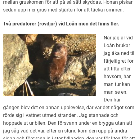
mellan gruskornen för att på så sätt skyddas. Honan piskar
sedan upp mer grus med stjärten för att täcka rommen.
Två predatorer (rovdjur) vid Loån men det finns fler.
När jag är vid
Loån brukar
jag åka ned till
färjelägret för
att titta efter
havsörn, har
man tur kan
man se en.
Den här
gången blev det en annan upplevelse, där var det något som
rörde sig i vattnet utmed stranden. Jag stannade och
hoppade ut ur bilen. Den försvann under en brygga utan att
jag såg vad det var, efter en stund kom den upp på andra
sidan och försvann in i stenfyllnaden, den var för liten för att