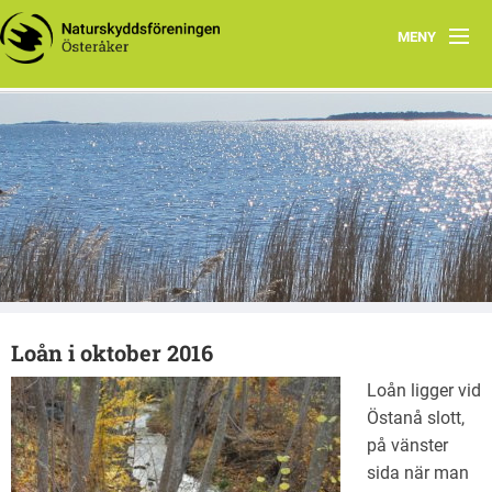
MENY
Hem
Aktuellt
Vår krets
Vad vi gör
Utflyktsmål i naturen
Loån i oktober 2016
Lästips
Loån ligger vid
Östanå slott,
på vänster
sida när man