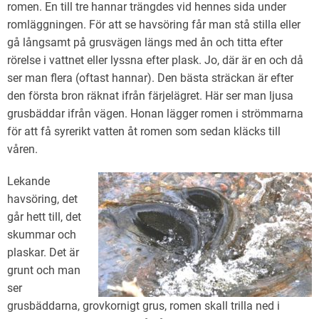
romen. En till tre hannar trängdes vid hennes sida under
romläggningen. För att se havsöring får man stå stilla eller
gå långsamt på grusvägen längs med ån och titta efter
rörelse i vattnet eller lyssna efter plask. Jo, där är en och då
ser man flera (oftast hannar). Den bästa sträckan är efter
den första bron räknat ifrån färjelägret. Här ser man ljusa
grusbäddar ifrån vägen. Honan lägger romen i strömmarna
för att få syrerikt vatten åt romen som sedan kläcks till
våren.
Lekande
havsöring, det
går hett till, det
skummar och
plaskar. Det är
grunt och man
ser
grusbäddarna, grovkornigt grus, romen skall trilla ned i